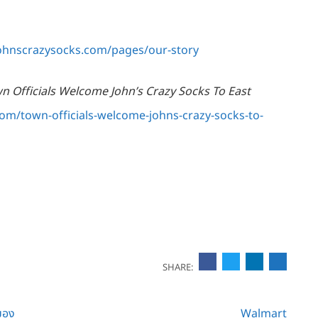
johnscrazysocks.com/pages/our-story
n Officials Welcome John’s Crazy Socks To East
om/town-officials-welcome-johns-crazy-socks-to-
SHARE:
ของ
Walmart