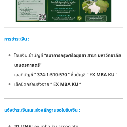
การชำระเงิน :
โอนเงินเข้าบัญชี “
ธนาคารกรุงศรีอยุธยา สาขา มหาวิทยาลัย
เกษตรศาสตร์
“
เลขที่บัญชี ”
374-1-510-570
” ชื่อบัญชี ” E
X MBA KU
“
เช็คขีดคร่อมสั่งจ่าย ” E
X MBA KU
“
แจ้งชำระเงินและส่งหลักฐานขอใบรับเงิน :
ID LINE
: ex-mba-ku.associate