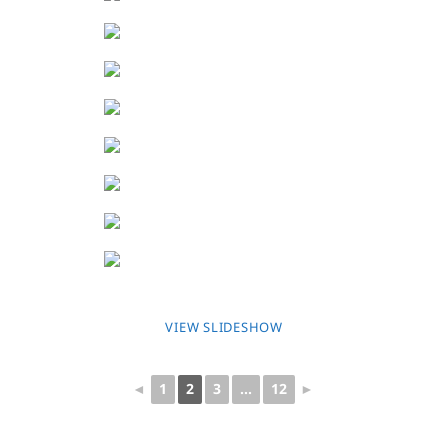
VIEW SLIDESHOW
◄
1
2
3
...
12
►